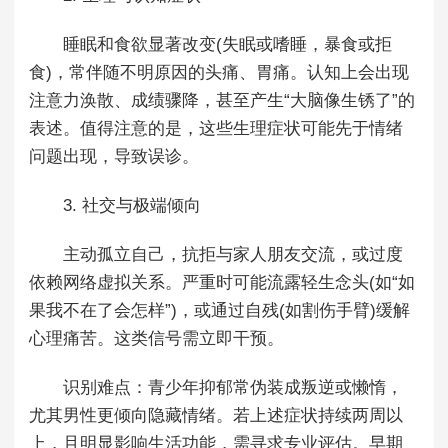
睡眠和食欲显著改变(失眠或嗜睡，暴食或拒
食)，常伴随不明原因的头痛、胃痛。认知上会出现
注意力涣散、成绩骤降，甚至产生“大脑像生锈了”的
表述。值得注意的是，这些生理症状可能先于情绪
问题出现，导致误诊。
3. 社交与极端倾向
主动孤立自己，抗拒与家人朋友交流，或过度
依赖网络虚拟关系。严重时可能流露轻生念头(如“如
果我不在了会怎样”)，或通过自残(如割伤手臂)缓解
心理痛苦。这类信号需立即干预。
识别难点：青少年抑郁常伪装成叛逆或懒惰，
尤其男性更倾向隐藏情绪。若上述症状持续两周以
上，且明显影响生活功能，需寻求专业评估。早期