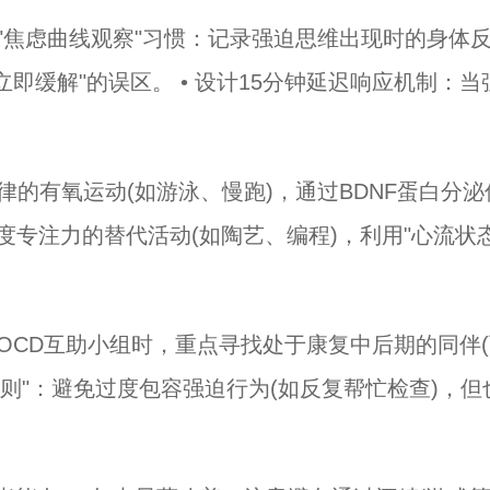
立"焦虑曲线观察"习惯：记录强迫思维出现时的身体
"立即缓解"的误区。 • 设计15分钟延迟响应机制
。
规律的有氧运动(如游泳、慢跑)，通过BDNF蛋白分
要高度专注力的替代活动(如陶艺、编程)，利用"心流
加OCD互助小组时，重点寻找处于康复中后期的同伴
助原则"：避免过度包容强迫行为(如反复帮忙检查)，