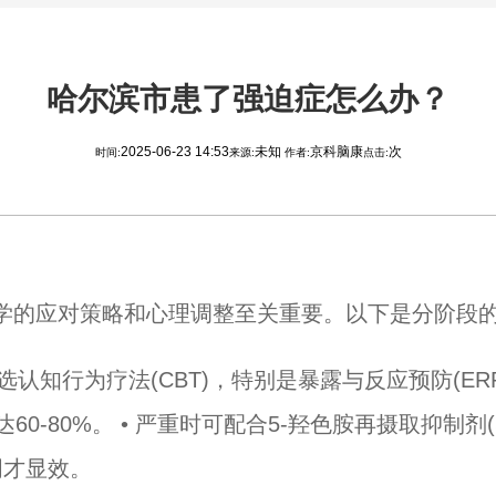
哈尔滨市患了强迫症怎么办？
2025-06-23 14:53
未知
京科脑康
次
时间:
来源:
作者:
点击:
学的应对策略和心理调整至关重要。以下是分阶段
首选认知行为疗法(CBT)，特别是暴露与反应预防(E
0-80%。 • 严重时可配合5-羟色胺再摄取抑制剂(
周才显效。