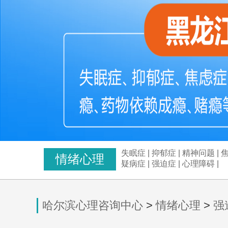
失眠症
|
抑郁症
|
精神问题
|
情绪心理
疑病症
|
强迫症
|
心理障碍
|
哈尔滨心理咨询中心
>
情绪心理
>
强