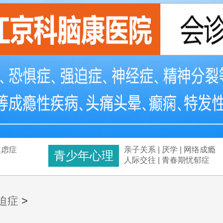
焦虑症
亲子关系
|
厌学
|
网络成瘾
青少年心理
人际交往
|
青春期忧郁症
迫症
>