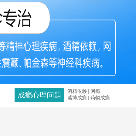
酒精依赖
|
网瘾
成瘾心理问题
赌博成瘾
|
药物成瘾