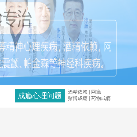
酒精依赖
|
网瘾
成瘾心理问题
赌博成瘾
|
药物成瘾