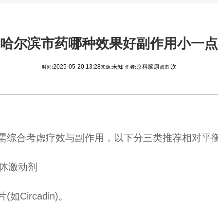
哈尔滨市药哪种效果好副作用小一点
2025-05-20 13:28
未知
京科脑康
次
时间:
来源:
作者:
点击:
综合考虑疗效与副作用，以下分三类推荐相对平
体激动剂
ircadin)。