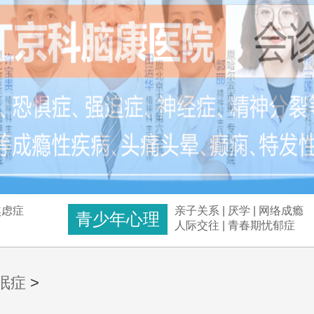
焦虑症
亲子关系
|
厌学
|
网络成瘾
青少年心理
人际交往
|
青春期忧郁症
眠症
>