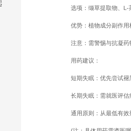
1
2
选项：缬草提取物、L-
优势：植物成分副作用极小
注意：需警惕与抗凝药物
用药建议：
短期失眠：优先尝试褪黑素
长期失眠：需就医评估病
通用原则：从最低有效剂量
(注：具体用药需遵医嘱，