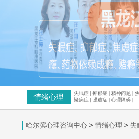
失眠症
|
抑郁症
|
精神问题
|
情绪心理
疑病症
|
强迫症
|
心理障碍
|
哈尔滨心理咨询中心
>
情绪心理
>
失