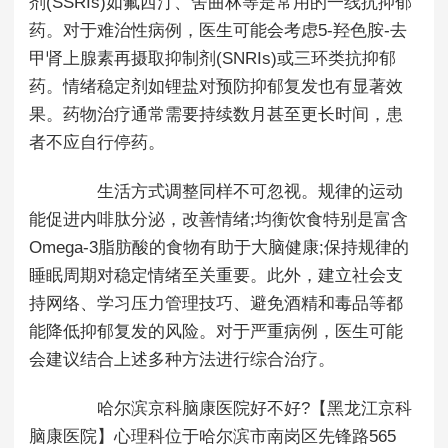
剂(SSRIs)如氟西汀、舍曲林等是常用的一线抗抑郁
药。对于难治性病例，医生可能会考虑5-羟色胺-去
甲肾上腺素再摄取抑制剂(SNRIs)或三环类抗抑郁
药。情绪稳定剂如锂盐对预防抑郁复发也有显著效
果。药物治疗通常需要持续数月甚至更长时间，患
者不应自行停药。
生活方式调整同样不可忽视。规律的运动
能促进内啡肽分泌，改善情绪;均衡饮食特别是富含
Omega-3脂肪酸的食物有助于大脑健康;保持规律的
睡眠周期对稳定情绪至关重要。此外，建立社会支
持网络、学习压力管理技巧、避免酒精和毒品等都
能降低抑郁复发的风险。对于严重病例，医生可能
会建议结合上述多种方法进行综合治疗。
哈尔滨京科脑康医院好不好?【黑龙江京科
脑康医院】心理科位于哈尔滨市南岗区先锋路565